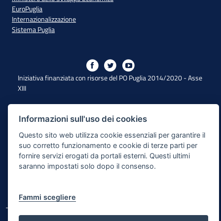
EuroPuglia
Internazionalizzazione
Sistema Puglia
Iniziativa finanziata con risorse del PO Puglia 2014/2020 - Asse
XIII
Informazioni sull'uso dei cookies
Dichiarazione di Accessibilità
Questo sito web utilizza cookie essenziali per garantire il
Note Legali
suo corretto funzionamento e cookie di terze parti per
fornire servizi erogati da portali esterni. Questi ultimi
Cookie e Privacy
saranno impostati solo dopo il consenso.
Responsabile di pubblicazione
Mappa del sito
Fammi scegliere