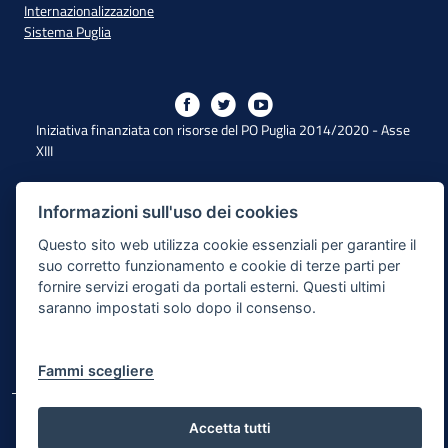
Internazionalizzazione
Sistema Puglia
Iniziativa finanziata con risorse del PO Puglia 2014/2020 - Asse
XIII
Informazioni sull'uso dei cookies
Dichiarazione di Accessibilità
Questo sito web utilizza cookie essenziali per garantire il
Note Legali
suo corretto funzionamento e cookie di terze parti per
fornire servizi erogati da portali esterni. Questi ultimi
Cookie e Privacy
saranno impostati solo dopo il consenso.
Responsabile di pubblicazione
Mappa del sito
Fammi scegliere
© Regione Puglia
Accetta tutti