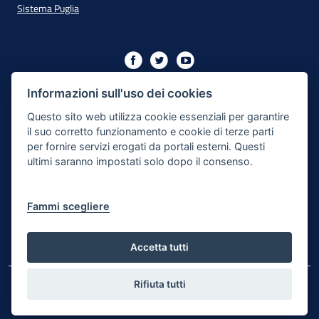
Sistema Puglia
Iniziativa finanziata con risorse del PO Puglia 2014/2020 - Asse
XIII
Informazioni sull'uso dei cookies
Questo sito web utilizza cookie essenziali per garantire
il suo corretto funzionamento e cookie di terze parti
Dichiarazione di Accessibilità
per fornire servizi erogati da portali esterni. Questi
ultimi saranno impostati solo dopo il consenso.
Note Legali
Cookie e Privacy
Fammi scegliere
Responsabile di pubblicazione
Mappa del sito
Accetta tutti
Rifiuta tutti
© Regione Puglia