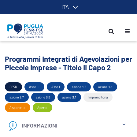
ITA
Programmi Integrati di Agevolazioni per
Programmi Integrati di Agevolazioni per
Piccole Imprese - Titolo II Capo 2
FESR
Asse III
Asse I
azione 1.3
azione 1.1
azione 3.7
azione 3.5
azione 3.1
Imprenditoria
A sportello
Aperto
INFORMAZIONI