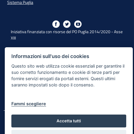
Sistema Puglia
Iniziativa finanziata con risorse del PO Puglia 2014/2020 - Asse
XIII
Informazioni sull'uso dei cookies
Dichiarazione di Accessibilità
Questo sito web utilizza cookie essenziali per garantire il
Note Legali
suo corretto funzionamento e cookie di terze parti per
fornire servizi erogati da portali esterni. Questi ultimi
Cookie e Privacy
saranno impostati solo dopo il consenso.
Responsabile di pubblicazione
Mappa del sito
Fammi scegliere
© Regione Puglia
Accetta tutti