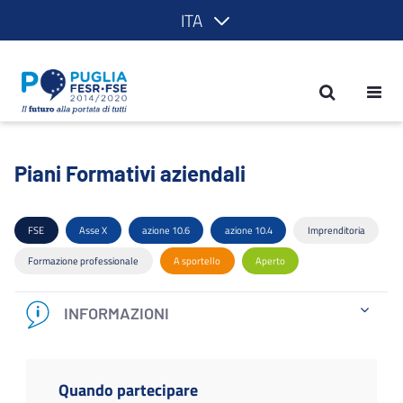
ITA
Piani Formativi aziendali - POR Puglia
Piani Formativi aziendali
FSE
Asse X
azione 10.6
azione 10.4
Imprenditoria
Formazione professionale
A sportello
Aperto
INFORMAZIONI
Quando partecipare