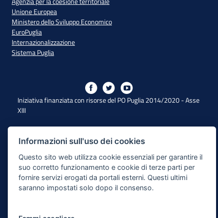
Agenzia per la coesione territoriale
Unione Europea
Ministero dello Sviluppo Economico
EuroPuglia
Internazionalizzazione
Sistema Puglia
Iniziativa finanziata con risorse del PO Puglia 2014/2020 - Asse
XIII
Dichiarazione di Accessibilità
Informazioni sull'uso dei cookies
Questo sito web utilizza cookie essenziali per garantire il
Note Legali
suo corretto funzionamento e cookie di terze parti per
Cookie e Privacy
fornire servizi erogati da portali esterni. Questi ultimi
saranno impostati solo dopo il consenso.
Responsabile di pubblicazione
Mappa del sito