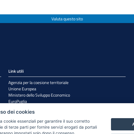
Valuta questo sito
Link utili
Agenzia per la coesione territoriale
Unione Europea
Ministero dello Sviluppo Economico
EuroPuglia
Internazionalizzazione
uso dei cookies
Sistema Puglia
a cookie essenziali per garantire il suo corretto
A
di terze parti per fornire servizi erogati da portali
 saranno impostati solo dopo il consenso.