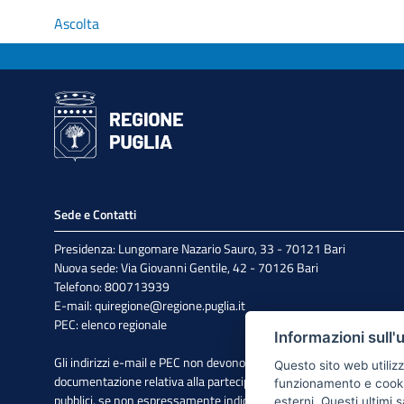
Ascolta
Sede e Contatti
Presidenza: Lungomare Nazario Sauro, 33 - 70121 Bari
Nuova sede: Via Giovanni Gentile, 42 - 70126 Bari
Telefono: 800713939
E-mail:
quiregione@regione.puglia.it
PEC:
elenco regionale
Informazioni sull'
Gli indirizzi e-mail e PEC non devono essere utilizzati per l'invio di
Questo sito web utilizz
documentazione relativa alla partecipazione a bandi e avvisi
funzionamento e cookie 
pubblici, se non espressamente indicato.
esterni. Questi ultimi