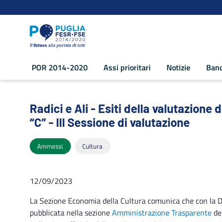
Navigazione
Salta al contenuto
POR 2014-2020
Assi prioritari
Notizie
Band
Radici e Ali - Esiti della valutazione d
Radici e Ali - Esiti della valutazion
“C” - III Sessione di valutazione
Ammessi
Cultura
12/09/2023
La Sezione Economia della Cultura comunica che con la D
pubblicata nella sezione
Amministrazione Trasparente
del