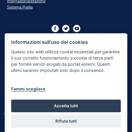
Internazionalizzazione
Sistema Puglia
Iniziativa finanziata con risorse del PO Puglia 2014/2020 - Asse
XIII
Informazioni sull'uso dei cookies
Questo sito web utilizza cookie essenziali per garantire
il suo corretto funzionamento e cookie di terze parti
Dichiarazione di Accessibilità
per fornire servizi erogati da portali esterni. Questi
ultimi saranno impostati solo dopo il consenso.
Note Legali
Cookie e Privacy
Fammi scegliere
Responsabile di pubblicazione
Mappa del sito
Accetta tutti
Rifiuta tutti
© Regione Puglia