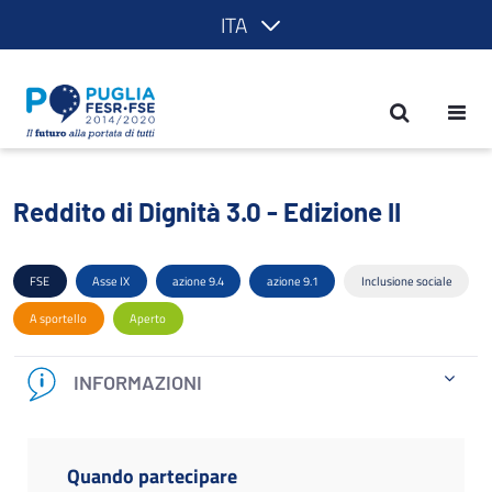
ITA
Reddito di Dignità 3.0 - Edizione II - 
Reddito di Dignità 3.0 - Edizione II
FSE
Asse IX
azione 9.4
azione 9.1
Inclusione sociale
A sportello
Aperto
INFORMAZIONI
Quando partecipare