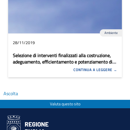
Ambiente
28/11/2019
Selezione di interventi finalizzati alla costruzione,
adeguamento, efficientamento e potenziamento di
sistemi intelligenti di distribuzione dell’energia
CONTINUA A LEGGERE
(Smart Grids) su infrastrutture elettriche per la
distribuzione interamente soggette ad una
regolazione in materia tariffaria e di accesso
Ascolta
Valuta questo sito