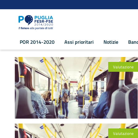
Navigazione
Salta al contenuto
POR 2014-2020
Assi prioritari
Notizie
Band
Galleria notizie - POR Puglia 2014-202
Valutazione
Valutazione