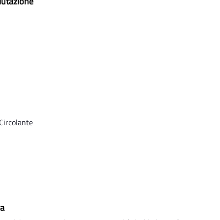
lutazione
 Circolante
za