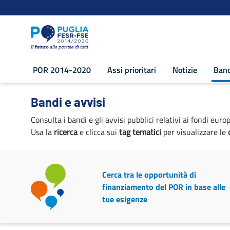
Navigazione
Salta al contenuto
POR 2014-2020
Assi prioritari
Notizie
Band
Bandi e avvisi - POR Puglia 2014-2020
Bandi e avvisi
Consulta i bandi e gli avvisi pubblici relativi ai fondi euro
Usa la
ricerca
e clicca sui
tag tematici
per visualizzare le
Cerca tra le opportunità di
finanziamento del POR in base alle
tue esigenze