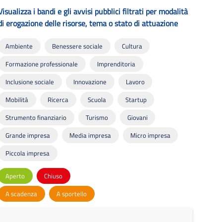
Visualizza i bandi e gli avvisi pubblici filtrati per modalità
di erogazione delle risorse, tema o stato di attuazione
Ambiente
Benessere sociale
Cultura
Formazione professionale
Imprenditoria
Inclusione sociale
Innovazione
Lavoro
Mobilità
Ricerca
Scuola
Startup
Strumento finanziario
Turismo
Giovani
Grande impresa
Media impresa
Micro impresa
Piccola impresa
Aperto
Chiuso
A scadenza
A sportello