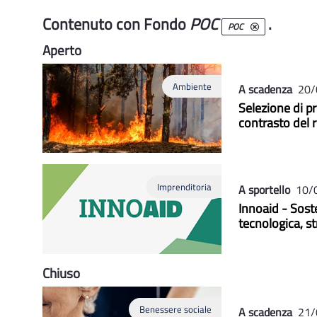
Contenuto con Fondo
POC
.
POC
Aperto
Ambiente
A scadenza
20/
Selezione di pr
contrasto del r
Imprenditoria
A sportello
10/
Innoaid - Soste
tecnologica, s
Chiuso
Benessere sociale
A scadenza
21/