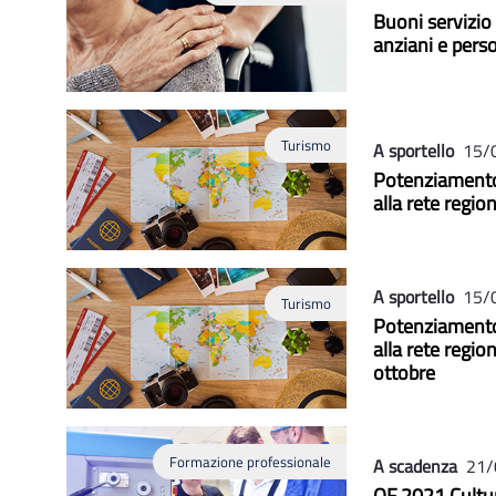
Buoni servizio 
anziani e pers
Turismo
A sportello
15/
Potenziamento 
alla rete regi
A sportello
15/
Turismo
Potenziamento 
alla rete regio
ottobre
Formazione professionale
A scadenza
21/
OF 2021 Cultur