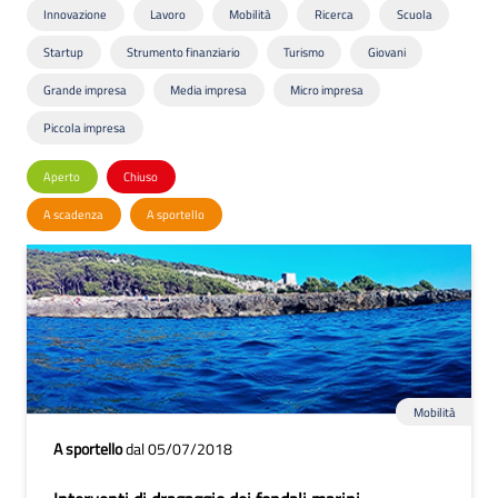
Innovazione
Lavoro
Mobilità
Ricerca
Scuola
Startup
Strumento finanziario
Turismo
Giovani
Grande impresa
Media impresa
Micro impresa
Piccola impresa
Aperto
Chiuso
A scadenza
A sportello
Mobilità
A sportello
dal 05/07/2018