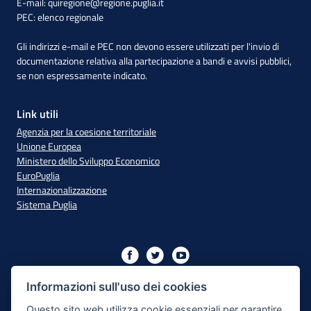
E-mail:
quiregione@regione.puglia.it
PEC:
elenco regionale
Gli indirizzi e-mail e PEC non devono essere utilizzati per l'invio di
documentazione relativa alla partecipazione a bandi e avvisi pubblici,
se non espressamente indicato.
Link utili
Agenzia per la coesione territoriale
Unione Europea
Ministero dello Sviluppo Economico
EuroPuglia
Internazionalizzazione
Sistema Puglia
Iniziativa finanziata con risorse del PO Puglia 2014/2020 - Asse
XIII
Informazioni sull'uso dei cookies
Questo sito web utilizza cookie essenziali per garantire