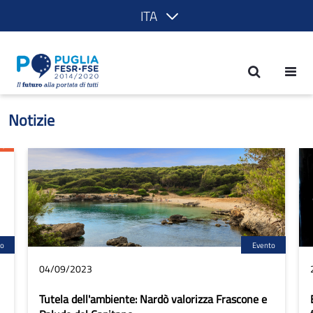
ITA
Notizie - POR Puglia 2014-2020
Notizie
to
Evento
04/09/2023
Tutela dell'ambiente: Nardò valorizza Frascone e