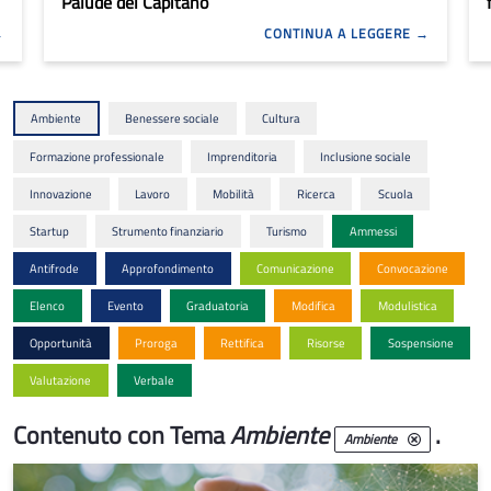
Palude del Capitano
CONTINUA A LEGGERE
Ambiente
Benessere sociale
Cultura
Formazione professionale
Imprenditoria
Inclusione sociale
Innovazione
Lavoro
Mobilità
Ricerca
Scuola
Startup
Strumento finanziario
Turismo
Ammessi
Antifrode
Approfondimento
Comunicazione
Convocazione
Elenco
Evento
Graduatoria
Modifica
Modulistica
Opportunità
Proroga
Rettifica
Risorse
Sospensione
Valutazione
Verbale
Contenuto con Tema
Ambiente
.
Ambiente