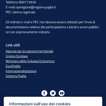
Telefono: 800713939
E-mail:
quiregione@regione.puglia.it
PEC:
elenco regionale
Gli indirizzi e-mail e PEC non devono essere utilizzati per l'invio di
documentazione relativa alla partecipazione a bandi e avvisi pubblici,
se non espressamente indicato.
Link utili
Agenzia per la coesione territoriale
Unione Europea
Ministero dello Sviluppo Economico
EuroPuglia
Internazionalizzazione
Sistema Puglia
Iniziativa finanziata con risorse del PO Puglia 2014/2020 - Asse
XIII
Informazioni sull'uso dei cookies