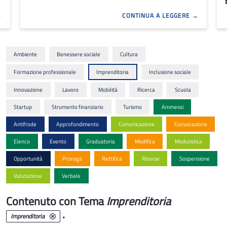
CONTINUA A LEGGERE
Ambiente
Benessere sociale
Cultura
Formazione professionale
Imprenditoria
Inclusione sociale
Innovazione
Lavoro
Mobilità
Ricerca
Scuola
Startup
Strumento finanziario
Turismo
Ammessi
Antifrode
Approfondimento
Comunicazione
Convocazione
Elenco
Evento
Graduatoria
Modifica
Modulistica
Opportunità
Proroga
Rettifica
Risorse
Sospensione
Valutazione
Verbale
Contenuto con Tema
Imprenditoria
.
Imprenditoria