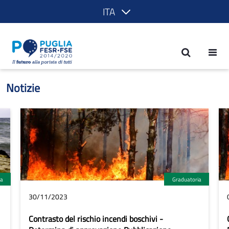
ITA
Notizie - POR Puglia 2014-2020
Notizie
ia
Graduatoria
30/11/2023
Contrasto del rischio incendi boschivi -