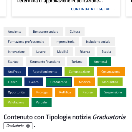
Determina di approvazione Pubblicazione
Graduatoria definitiva
CONTINUA A LEGGERE
Ambiente
Benessere sociale
Cultura
Formazione professionale
Imprenditoria
Inclusione sociale
Innovazione
Lavoro
Mobilità
Ricerca
Scuola
Startup
Strumento finanziario
Turismo
Ammessi
Antifrode
Approfondimento
Comunicazione
Convocazione
Elenco
Evento
Graduatoria
Modifica
Modulistica
Opportunità
Proroga
Rettifica
Risorse
Sospensione
Valutazione
Verbale
Contenuto con Tipologia notizia
Graduatoria
.
Graduatoria