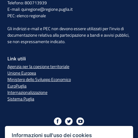
Telefono: 800713939
E-mail:
quiregione@regione.puglia.it
PEC:
elenco regionale
Gli indirizzi e-mail e PEC non devono essere utilizzati per l'invio di
documentazione relativa alla partecipazione a bandi e avvisi pubblici,
se non espressamente indicato.
Link utili
Agenzia per la coesione territoriale
Unione Europea
Ministero dello Sviluppo Economico
EuroPuglia
Internazionalizzazione
Sistema Puglia
Iniziativa finanziata con risorse del PO Puglia 2014/2020 - Asse
XIII
Informazioni sull'uso dei cookies