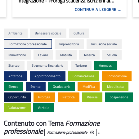
integrazione - Proroga scadenza iscrizioni ai
percorsi formativi e trasmissione comunicazione
CONTINUA A LEGGERE
avvio attività
Ambiente
Benessere sociale
Cultura
Formazione professionale
Imprenditoria
Inclusione sociale
Innovazione
Lavoro
Mobilità
Ricerca
Scuola
Startup
Strumento finanziario
Turismo
Ammessi
Antifrode
Approfondimento
Comunicazione
Convocazione
Elenco
Evento
Graduatoria
Modifica
Modulistica
Opportunità
Proroga
Rettifica
Risorse
Sospensione
Valutazione
Verbale
Contenuto con Tema
Formazione
professionale
.
Formazione professionale