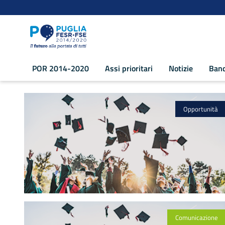
Navigazione
Salta al contenuto
POR 2014-2020
Assi prioritari
Notizie
Band
prova lingua - POR Puglia 2014-2020
Opportunità
Comunicazione