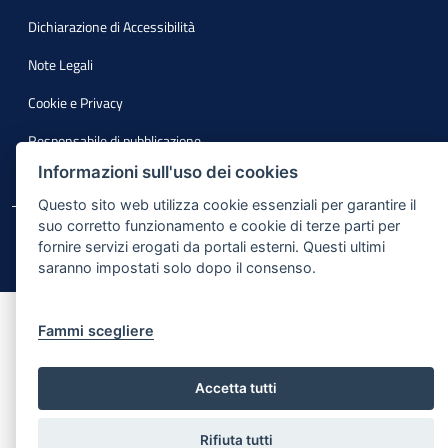
Dichiarazione di Accessibilità
Note Legali
Cookie e Privacy
Responsabile di pubblicazione
Informazioni sull'uso dei cookies
Mappa del sito
Questo sito web utilizza cookie essenziali per garantire il
suo corretto funzionamento e cookie di terze parti per
© Regione Puglia
fornire servizi erogati da portali esterni. Questi ultimi
saranno impostati solo dopo il consenso.
Fammi scegliere
Accetta tutti
Rifiuta tutti