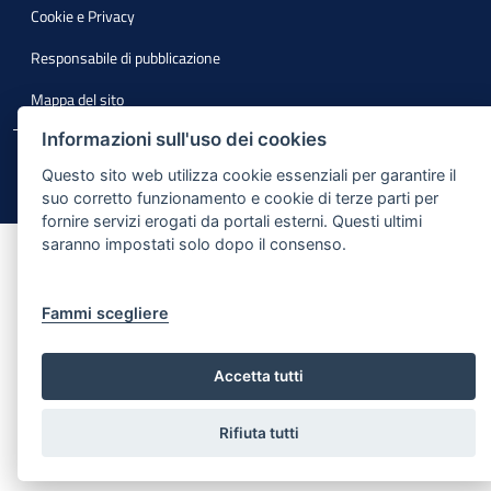
Cookie e Privacy
Responsabile di pubblicazione
Mappa del sito
Informazioni sull'uso dei cookies
© Regione Puglia
Questo sito web utilizza cookie essenziali per garantire il
suo corretto funzionamento e cookie di terze parti per
fornire servizi erogati da portali esterni. Questi ultimi
saranno impostati solo dopo il consenso.
Fammi scegliere
Accetta tutti
Rifiuta tutti