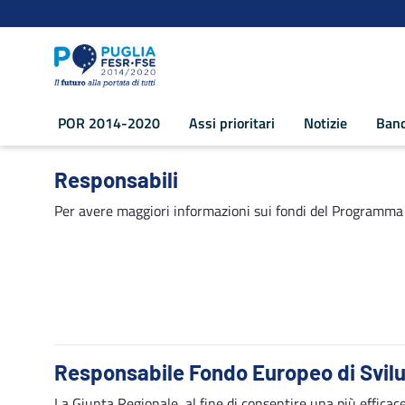
Navigazione
Salta al contenuto
POR 2014-2020
Assi prioritari
Notizie
Band
Responsabili - POR Puglia 2014-2020
Responsabili
Per avere maggiori informazioni sui fondi del Programma
Responsabile Fondo Europeo di Svil
La Giunta Regionale, al fine di consentire una più effi