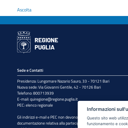
Ascolta
Sede e Contatti
Presidenza: Lungomare Nazario Sauro, 33 - 70121 Bari
Nuova sede: Via Giovanni Gentile, 42 - 70126 Bari
Telefono: 800713939
E-mail:
quiregione@regione.puglia.it
PEC:
elenco regionale
Informazioni sull'
Gli indirizzi e-mail e PEC non devono essere utilizzati per l'invio di
Questo sito web utilizz
documentazione relativa alla partecipazione a bandi e avvisi
funzionamento e cookie 