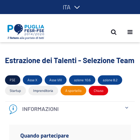
ITA
Estrazione dei Talenti - Selezione Tea
Estrazione dei Talenti - Selezione Team
FSE
Asse X
Asse VIII
azione 10.6
azione 8.2
Startup
Imprenditoria
A sportello
Chiuso
INFORMAZIONI
Quando partecipare