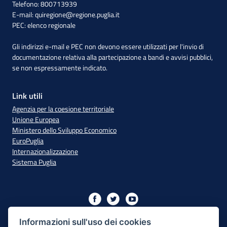
Telefono: 800713939
E-mail:
quiregione@regione.puglia.it
PEC:
elenco regionale
Gli indirizzi e-mail e PEC non devono essere utilizzati per l'invio di
documentazione relativa alla partecipazione a bandi e avvisi pubblici,
se non espressamente indicato.
Link utili
Agenzia per la coesione territoriale
Unione Europea
Ministero dello Sviluppo Economico
EuroPuglia
Internazionalizzazione
Sistema Puglia
Iniziativa finanziata con risorse del PO Puglia 2014/2020 - Asse
XIII
Informazioni sull'uso dei cookies