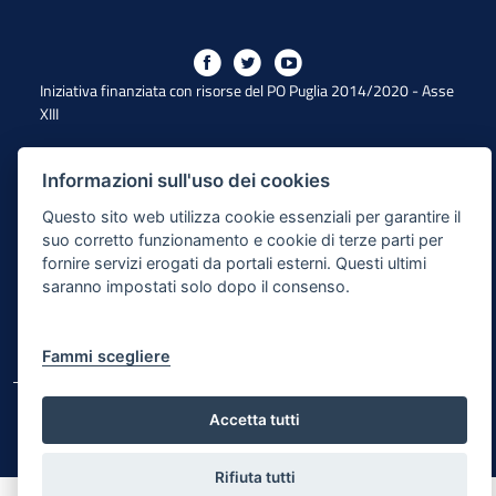
Iniziativa finanziata con risorse del PO Puglia 2014/2020 - Asse
XIII
Informazioni sull'uso dei cookies
Dichiarazione di Accessibilità
Questo sito web utilizza cookie essenziali per garantire il
Note Legali
suo corretto funzionamento e cookie di terze parti per
fornire servizi erogati da portali esterni. Questi ultimi
Cookie e Privacy
saranno impostati solo dopo il consenso.
Responsabile di pubblicazione
Mappa del sito
Fammi scegliere
© Regione Puglia
Accetta tutti
Rifiuta tutti