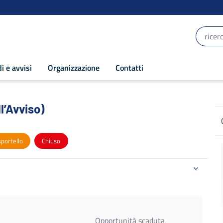
i e avvisi
Organizzazione
Contatti
l’Avviso) - POR Puglia 2014-2020
ll’Avviso)
sportello
Chiuso
Opportunità scaduta