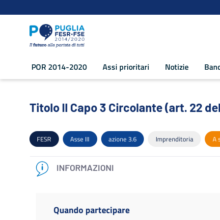
Navigazione
Salta al contenuto
POR 2014-2020
Assi prioritari
Notizie
Band
Titolo II Capo 3 Circolante (art. 22 del
Titolo II Capo 3 Circolante (art. 22 de
FESR
Asse III
azione 3.6
Imprenditoria
A 
INFORMAZIONI
Quando partecipare