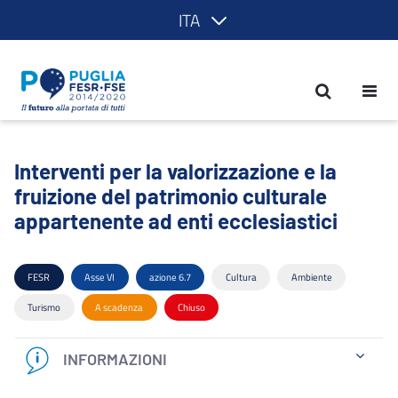
ITA
Interventi per la valorizzazione e la fr
Interventi per la valorizzazione e la
fruizione del patrimonio culturale
appartenente ad enti ecclesiastici
FESR
Asse VI
azione 6.7
Cultura
Ambiente
Turismo
A scadenza
Chiuso
INFORMAZIONI