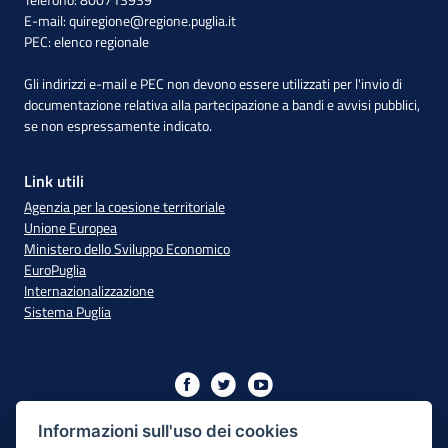
E-mail:
quiregione@regione.puglia.it
PEC:
elenco regionale
Gli indirizzi e-mail e PEC non devono essere utilizzati per l'invio di
documentazione relativa alla partecipazione a bandi e avvisi pubblici,
se non espressamente indicato.
Link utili
Agenzia per la coesione territoriale
Unione Europea
Ministero dello Sviluppo Economico
EuroPuglia
Internazionalizzazione
Sistema Puglia
Iniziativa finanziata con risorse del PO Puglia 2014/2020 - Asse
XIII
Informazioni sull'uso dei cookies