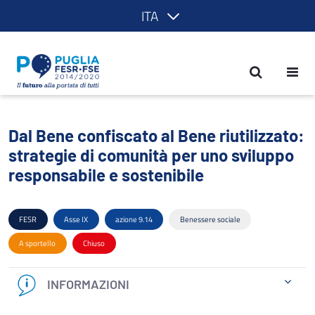
ITA
Dal Bene confiscato al Bene riutilizzat
Dal Bene confiscato al Bene riutilizzato:
strategie di comunità per uno sviluppo
responsabile e sostenibile
FESR
Asse IX
azione 9.14
Benessere sociale
A sportello
Chiuso
INFORMAZIONI