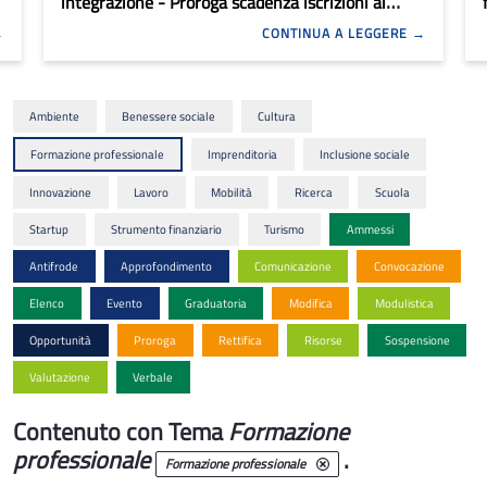
integrazione - Proroga scadenza iscrizioni ai
percorsi formativi e trasmissione comunicazione
CONTINUA A LEGGERE
avvio attività
Ambiente
Benessere sociale
Cultura
Formazione professionale
Imprenditoria
Inclusione sociale
Innovazione
Lavoro
Mobilità
Ricerca
Scuola
Startup
Strumento finanziario
Turismo
Ammessi
Antifrode
Approfondimento
Comunicazione
Convocazione
Elenco
Evento
Graduatoria
Modifica
Modulistica
Opportunità
Proroga
Rettifica
Risorse
Sospensione
Valutazione
Verbale
Contenuto con Tema
Formazione
professionale
.
Formazione professionale