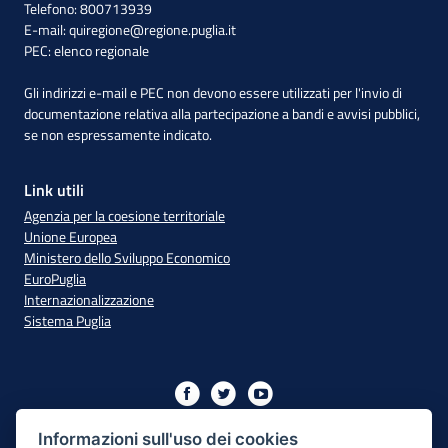
Telefono: 800713939
E-mail:
quiregione@regione.puglia.it
PEC:
elenco regionale
Gli indirizzi e-mail e PEC non devono essere utilizzati per l'invio di
documentazione relativa alla partecipazione a bandi e avvisi pubblici,
se non espressamente indicato.
Link utili
Agenzia per la coesione territoriale
Unione Europea
Ministero dello Sviluppo Economico
EuroPuglia
Internazionalizzazione
Sistema Puglia
Iniziativa finanziata con risorse del PO Puglia 2014/2020 - Asse
XIII
Informazioni sull'uso dei cookies