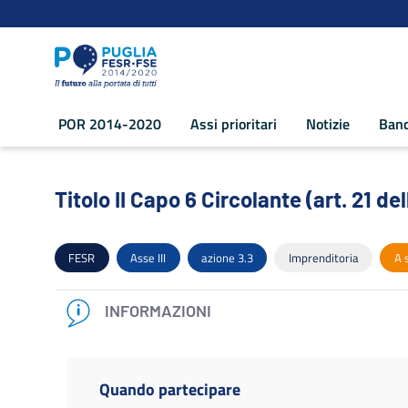
Navigazione
Salta al contenuto
POR 2014-2020
Assi prioritari
Notizie
Band
Titolo II Capo 6 Circolante (art. 21 del
Titolo II Capo 6 Circolante (art. 21 del
FESR
Asse III
azione 3.3
Imprenditoria
A 
INFORMAZIONI
Quando partecipare