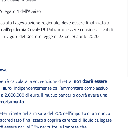
’Allegato 1 dell’Avviso.
colata l’agevolazione regionale, deve essere finalizzato a
i dall’epidemia Covid-19
. Potranno essere considerati validi
 in vigore del Decreto legge n. 23 dell’8 aprile 2020.
resa
 verrà calcolata la sovvenzione diretta,
non dovrà essere
i euro
, indipendentemente dall’ammontare complessivo
a 2.000.000 di euro. Il mutuo bancario dovrà avere una
ammortamento
.
determinata nella misura del 20% dell’importo di un nuovo
creditato finalizzato a coprire carenze di liquidità legate
rà essere pari al 30% per tutte le imprese che