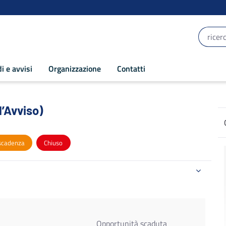
i e avvisi
Organizzazione
Contatti
l’Avviso) - POR Puglia 2014-2020
l’Avviso)
scadenza
Chiuso
Opportunità scaduta