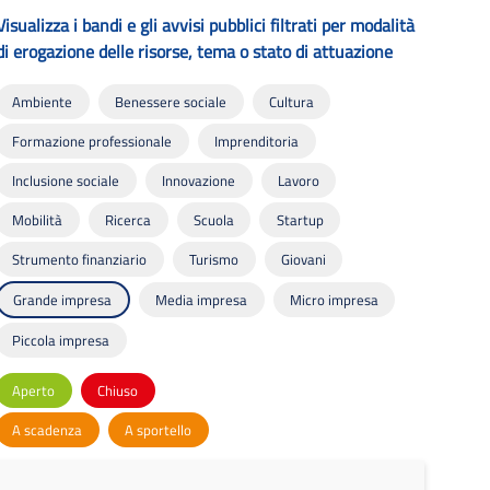
Visualizza i bandi e gli avvisi pubblici filtrati per modalità
di erogazione delle risorse, tema o stato di attuazione
Ambiente
Benessere sociale
Cultura
Formazione professionale
Imprenditoria
Inclusione sociale
Innovazione
Lavoro
Mobilità
Ricerca
Scuola
Startup
Strumento finanziario
Turismo
Giovani
Grande impresa
Media impresa
Micro impresa
Piccola impresa
Aperto
Chiuso
A scadenza
A sportello