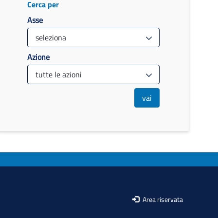
Cerca per
Asse
Azione
vai
Area riservata