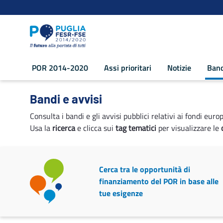
Navigazione
Salta al contenuto
POR 2014-2020
Assi prioritari
Notizie
Band
Bandi e avvisi - POR Puglia 2014-2020
Bandi e avvisi
Consulta i bandi e gli avvisi pubblici relativi ai fondi euro
Usa la
ricerca
e clicca sui
tag tematici
per visualizzare le
Cerca tra le opportunità di
finanziamento del POR in base alle
tue esigenze