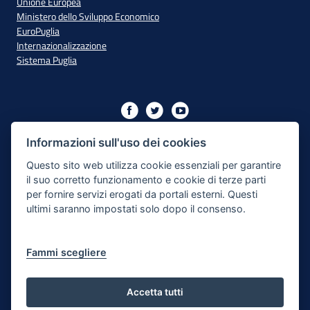
Unione Europea
Ministero dello Sviluppo Economico
EuroPuglia
Internazionalizzazione
Sistema Puglia
Iniziativa finanziata con risorse del PO Puglia 2014/2020 - Asse
XIII
Informazioni sull'uso dei cookies
Questo sito web utilizza cookie essenziali per garantire
il suo corretto funzionamento e cookie di terze parti
Dichiarazione di Accessibilità
per fornire servizi erogati da portali esterni. Questi
ultimi saranno impostati solo dopo il consenso.
Note Legali
Cookie e Privacy
Fammi scegliere
Responsabile di pubblicazione
Mappa del sito
Accetta tutti