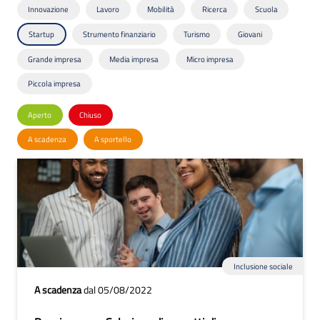
Innovazione
Lavoro
Mobilità
Ricerca
Scuola
Startup
Strumento finanziario
Turismo
Giovani
Grande impresa
Media impresa
Micro impresa
Piccola impresa
Aperto
Chiuso
A scadenza
A sportello
Inclusione sociale
A scadenza
dal 05/08/2022