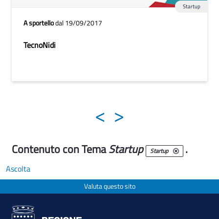
Startup
A sportello
dal 19/09/2017
TecnoNidi
<
>
Contenuto con Tema
Startup
.
Startup
Ascolta
Valuta questo sito