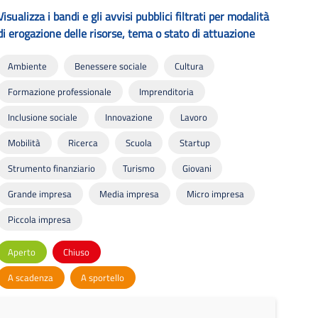
Visualizza i bandi e gli avvisi pubblici filtrati per modalità
di erogazione delle risorse, tema o stato di attuazione
Ambiente
Benessere sociale
Cultura
Formazione professionale
Imprenditoria
Inclusione sociale
Innovazione
Lavoro
Mobilità
Ricerca
Scuola
Startup
Strumento finanziario
Turismo
Giovani
Grande impresa
Media impresa
Micro impresa
Piccola impresa
Aperto
Chiuso
A scadenza
A sportello