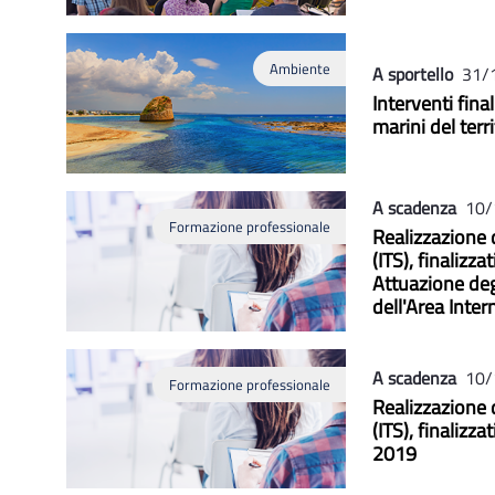
Ambiente
A sportello
31/
Interventi fina
marini del terr
A scadenza
10/
Formazione professionale
Realizzazione d
(ITS), finalizz
Attuazione de
dell'Area Inte
A scadenza
10/
Formazione professionale
Realizzazione d
(ITS), finalizz
2019