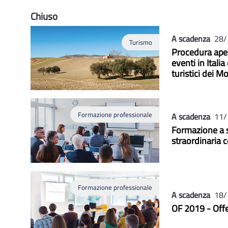
Chiuso
A scadenza
28/
Turismo
Procedura aper
eventi in Italia
turistici dei M
Formazione professionale
A scadenza
11/
Formazione a s
straordinaria co
Formazione professionale
A scadenza
18/
OF 2019 - Offe