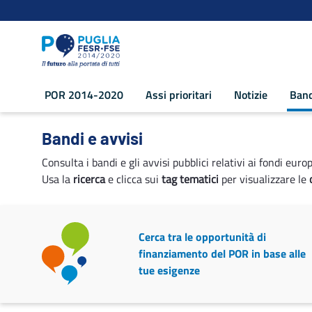
Navigazione
Salta al contenuto
POR 2014-2020
Assi prioritari
Notizie
Band
Bandi e avvisi - POR Puglia 2014-2020
Bandi e avvisi
Consulta i bandi e gli avvisi pubblici relativi ai fondi euro
Usa la
ricerca
e clicca sui
tag tematici
per visualizzare le
Cerca tra le opportunità di
finanziamento del POR in base alle
tue esigenze