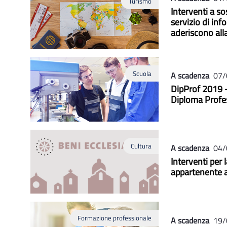
Turismo
Interventi a s
servizio di inf
aderiscono all
Scuola
A scadenza
07/
DipProf 2019 -
Diploma Profe
Cultura
A scadenza
04/
Interventi per 
appartenente ad
Formazione professionale
A scadenza
19/