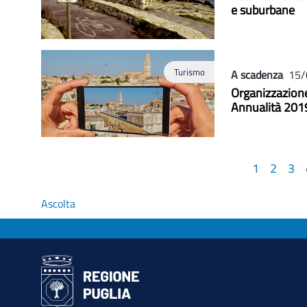
e suburbane
Turismo
A scadenza
15/
Organizzazione 
Annualità 201
1
2
3
Ascolta