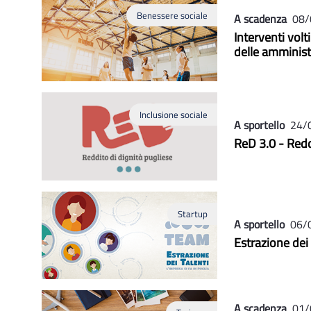
Benessere sociale
A scadenza
08/
Interventi vol
delle amminist
Inclusione sociale
A sportello
24/
ReD 3.0 - Redd
Startup
A sportello
06/
Estrazione dei
A scadenza
01/