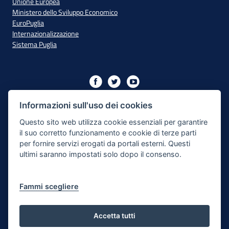
Unione Europea
Ministero dello Sviluppo Economico
EuroPuglia
Internazionalizzazione
Sistema Puglia
Iniziativa finanziata con risorse del PO Puglia 2014/2020 - Asse
XIII
Informazioni sull'uso dei cookies
Questo sito web utilizza cookie essenziali per garantire
il suo corretto funzionamento e cookie di terze parti
Dichiarazione di Accessibilità
per fornire servizi erogati da portali esterni. Questi
ultimi saranno impostati solo dopo il consenso.
Note Legali
Cookie e Privacy
Fammi scegliere
Responsabile di pubblicazione
Mappa del sito
Accetta tutti