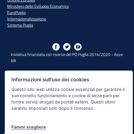
Unione Europea
Ministero dello Sviluppo Economico
EuroPuglia
Internazionalizzazione
Sistema Puglia
Iniziativa finanziata con risorse del PO Puglia 2014/2020 - Asse
XIII
Dichiarazione di Accessibilità
Informazioni sull'uso dei cookies
Questo sito web utilizza cookie essenziali per garantire il
Note Legali
suo corretto funzionamento e cookie di terze parti per
Cookie e Privacy
fornire servizi erogati da portali esterni. Questi ultimi
saranno impostati solo dopo il consenso.
Responsabile di pubblicazione
Mappa del sito
Fammi scegliere