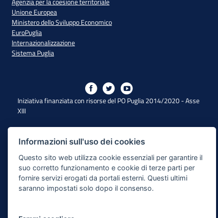
Agenzia per la coesione territoriale
Unione Europea
Ministero dello Sviluppo Economico
EuroPuglia
Internazionalizzazione
Sistema Puglia
Iniziativa finanziata con risorse del PO Puglia 2014/2020 - Asse
XIII
Dichiarazione di Accessibilità
Informazioni sull'uso dei cookies
Questo sito web utilizza cookie essenziali per garantire il
Note Legali
suo corretto funzionamento e cookie di terze parti per
Cookie e Privacy
fornire servizi erogati da portali esterni. Questi ultimi
saranno impostati solo dopo il consenso.
Responsabile di pubblicazione
Mappa del sito