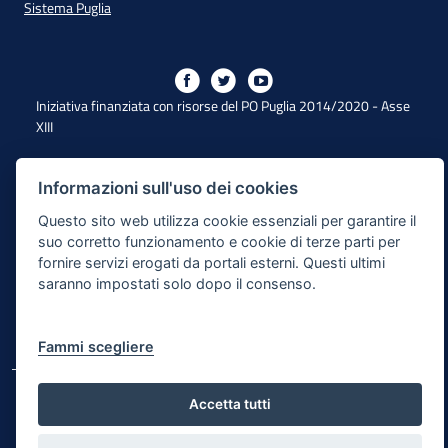
Sistema Puglia
Iniziativa finanziata con risorse del PO Puglia 2014/2020 - Asse
XIII
Informazioni sull'uso dei cookies
Dichiarazione di Accessibilità
Questo sito web utilizza cookie essenziali per garantire il
Note Legali
suo corretto funzionamento e cookie di terze parti per
fornire servizi erogati da portali esterni. Questi ultimi
Cookie e Privacy
saranno impostati solo dopo il consenso.
Responsabile di pubblicazione
Mappa del sito
Fammi scegliere
© Regione Puglia
Accetta tutti