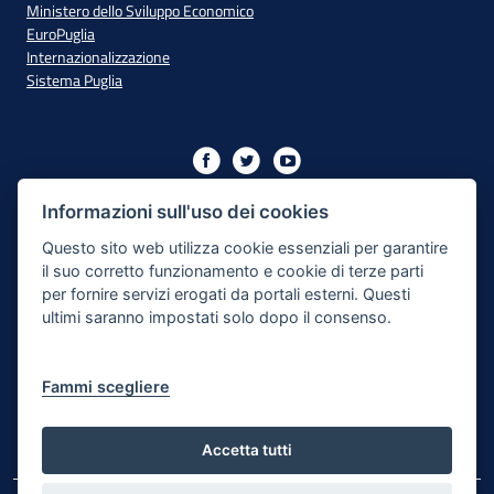
Ministero dello Sviluppo Economico
EuroPuglia
Internazionalizzazione
Sistema Puglia
Iniziativa finanziata con risorse del PO Puglia 2014/2020 - Asse
XIII
Informazioni sull'uso dei cookies
Questo sito web utilizza cookie essenziali per garantire
il suo corretto funzionamento e cookie di terze parti
Dichiarazione di Accessibilità
per fornire servizi erogati da portali esterni. Questi
ultimi saranno impostati solo dopo il consenso.
Note Legali
Cookie e Privacy
Fammi scegliere
Responsabile di pubblicazione
Mappa del sito
Accetta tutti