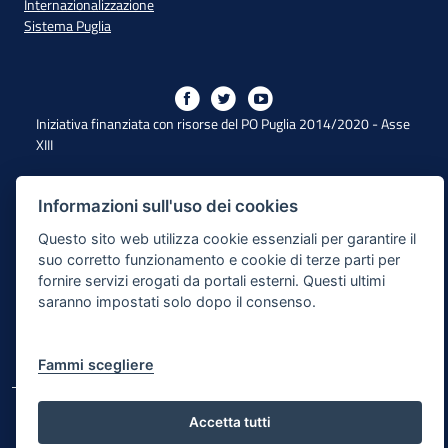
Internazionalizzazione
Sistema Puglia
Iniziativa finanziata con risorse del PO Puglia 2014/2020 - Asse
XIII
Informazioni sull'uso dei cookies
Dichiarazione di Accessibilità
Questo sito web utilizza cookie essenziali per garantire il
Note Legali
suo corretto funzionamento e cookie di terze parti per
fornire servizi erogati da portali esterni. Questi ultimi
Cookie e Privacy
saranno impostati solo dopo il consenso.
Responsabile di pubblicazione
Mappa del sito
Fammi scegliere
© Regione Puglia
Accetta tutti