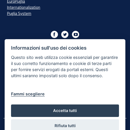
EuroPuglia
Internationalization
Puglia System
Initiative financed with resources from the OP Puglia
2014/2020 - Axis XIII
Informazioni sull'uso dei cookies
Questo sito web utilizza cookie essenziali per garantire
il suo corretto funzionamento e cookie di terze parti
Accessibility
per fornire servizi erogati da portali esterni. Questi
ultimi saranno impostati solo dopo il consenso.
Legal Note
Privacy Policy
Fammi scegliere
Responsible for the content publishing process
Map of the site
Accetta tutti
Rifiuta tutti
© Regione Puglia