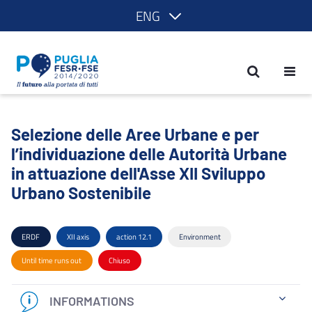
ENG
Selezione delle Aree Urbane e per l’ind
Selezione delle Aree Urbane e per
l’individuazione delle Autorità Urbane
in attuazione dell'Asse XII Sviluppo
Urbano Sostenibile
ERDF
XII axis
action 12.1
Environment
Until time runs out
Chiuso
INFORMATIONS