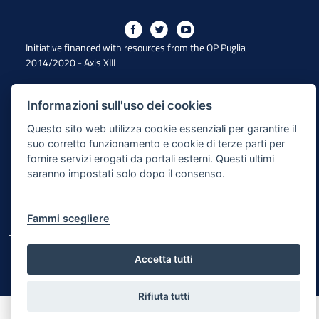
Initiative financed with resources from the OP Puglia
2014/2020 - Axis XIII
Informazioni sull'uso dei cookies
Accessibility
Questo sito web utilizza cookie essenziali per garantire il
Legal Note
suo corretto funzionamento e cookie di terze parti per
fornire servizi erogati da portali esterni. Questi ultimi
Privacy Policy
saranno impostati solo dopo il consenso.
Responsible for the content publishing process
Map of the site
Fammi scegliere
© Regione Puglia
Accetta tutti
Rifiuta tutti