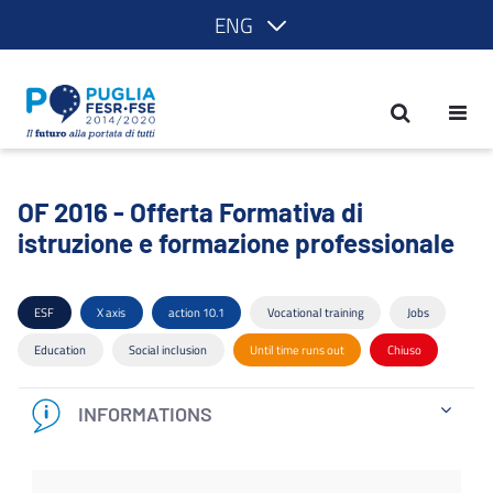
ENG
OF 2016 - Offerta Formativa di istruzi
OF 2016 - Offerta Formativa di
istruzione e formazione professionale
ESF
X axis
action 10.1
Vocational training
Jobs
Education
Social inclusion
Until time runs out
Chiuso
INFORMATIONS