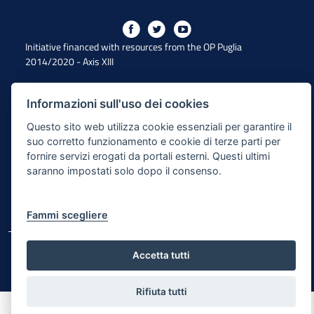
Initiative financed with resources from the OP Puglia
2014/2020 - Axis XIII
Informazioni sull'uso dei cookies
Accessibility
Questo sito web utilizza cookie essenziali per garantire il
Legal Note
suo corretto funzionamento e cookie di terze parti per
fornire servizi erogati da portali esterni. Questi ultimi
Privacy Policy
saranno impostati solo dopo il consenso.
Responsible for the content publishing process
Map of the site
Fammi scegliere
© Regione Puglia
Accetta tutti
Rifiuta tutti