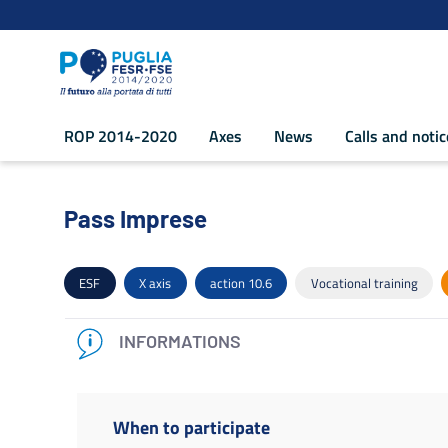
Navigation
Skip to Content
ROP 2014-2020
Axes
News
Calls and noti
Pass Imprese - POR Puglia 2014-2020
Pass Imprese
ESF
X axis
action 10.6
Vocational training
INFORMATIONS
When to participate