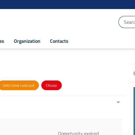
ces
Organization
Contacts
Until time runs out
Chiuso
Opportunity expired