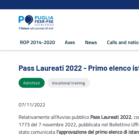
Navigation
Skip to Content
ROP 2014-2020
Axes
News
Calls and noti
Pass Laureati 2022 - Primo elenco ist
Pass Laureati 2022 - Primo elenco is
Admitted
Vocational training
07/11/2022
Relativamente all'Avviso pubblico
Pass Laureati 2022
, c
1773 del 7 novembre 2022, pubblicata nel Bollettino Uffi
stato comunicata
l'approvazione del primo elenco di ista