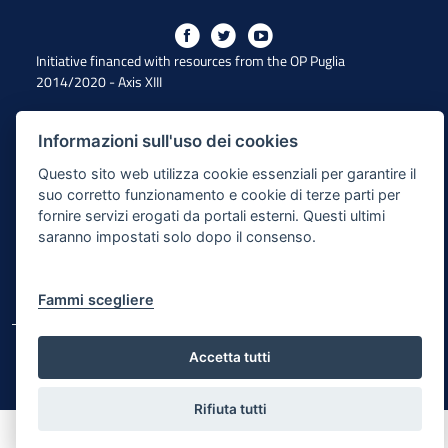
Initiative financed with resources from the OP Puglia
2014/2020 - Axis XIII
Informazioni sull'uso dei cookies
Accessibility
Questo sito web utilizza cookie essenziali per garantire il
Legal Note
suo corretto funzionamento e cookie di terze parti per
fornire servizi erogati da portali esterni. Questi ultimi
Privacy Policy
saranno impostati solo dopo il consenso.
Responsible for the content publishing process
Map of the site
Fammi scegliere
© Regione Puglia
Accetta tutti
Rifiuta tutti