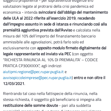
soggetto proponente - per sopravvenute esigenze e/o
valutazioni legate al protrarsi della crisi pandemica ed
economica - intenda
svincolarsi dall’obbligo del mantenimento
delle ULA al 2022 riferite all’esercizio 2019
,
recedendo
dall’impegno assunto in sede di istanza e rinunciando così alla
premialità aggiuntiva prevista dall’Avviso
e calcolata nella
misura del 10% dell’importo del finanziamento bancario
ammissibile alle agevolazioni, potrà farlo solo ed
esclusivamente con
apposito modulo firmato digitalmente dal
legale rappresentante ed inviato via PEC
(con oggetto
“RICHIESTA RINUNCIA AL 10% DI PREMIALITA’ – CODICE
PRATICA CP300XXXX”, agli indirizzi
aiutipmi.regione@pec.rupar.puglia.it
e
avvisopiccoleimprese@pec.rupar.puglia.it
)
entro e non oltre il
12/03/2021
.
Rientrando tal caso nella fattispecie della rinuncia, nella
stessa richiesta, il soggetto già beneficiario si impegna alla
restituzione delle somme dovute
- pari alla suddetta