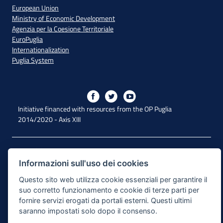
European Union
Ministry of Economic Development
Agenzia per la Coesione Territoriale
EuroPuglia
Internationalization
Puglia System
Initiative financed with resources from the OP Puglia
2014/2020 - Axis XIII
Accessibility
Informazioni sull'uso dei cookies
Legal Note
Questo sito web utilizza cookie essenziali per garantire il
Privacy Policy
suo corretto funzionamento e cookie di terze parti per
fornire servizi erogati da portali esterni. Questi ultimi
Responsible for the content publishing process
saranno impostati solo dopo il consenso.