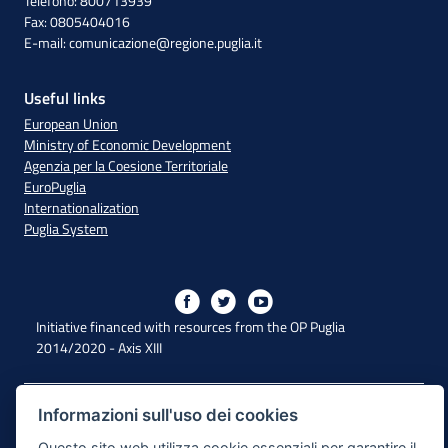
Telefono: 800713939
Fax: 0805404016
E-mail:
comunicazione@regione.puglia.it
Useful links
European Union
Ministry of Economic Development
Agenzia per la Coesione Territoriale
EuroPuglia
Internationalization
Puglia System
Initiative financed with resources from the OP Puglia
2014/2020 - Axis XIII
Accessibility
Informazioni sull'uso dei cookies
Questo sito web utilizza cookie essenziali per garantire il