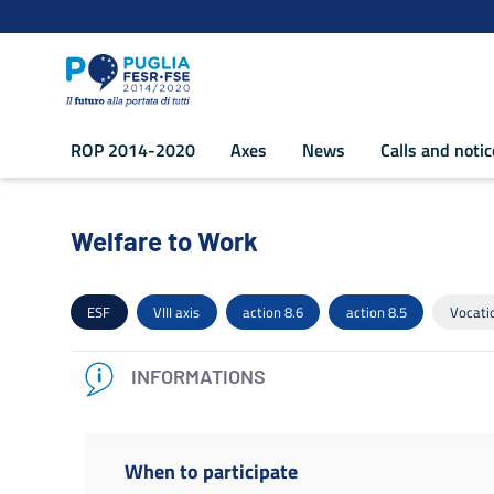
Navigation
Skip to Content
ROP 2014-2020
Axes
News
Calls and noti
Welfare to Work - POR Puglia 2014-20
Welfare to Work
ESF
VIII axis
action 8.6
action 8.5
Vocatio
INFORMATIONS
When to participate