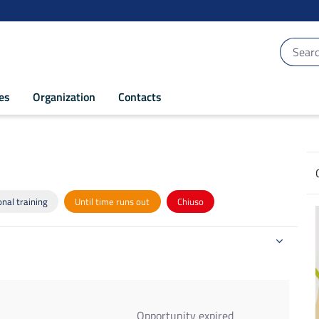
ces
Organization
Contacts
20
nal training
Until time runs out
Chiuso
Opportunity expired