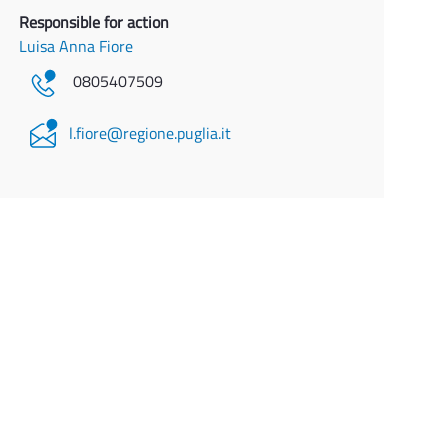
Responsible for action
Luisa Anna Fiore
0805407509
l.fiore@regione.puglia.it