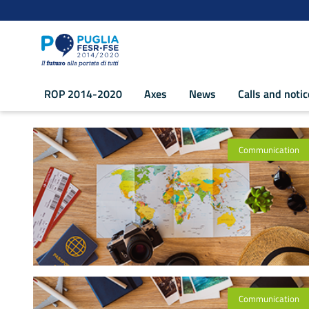
Navigation
Skip to Content
ROP 2014-2020
Axes
News
Calls and noti
prova lingua - POR Puglia 2014-2020
Communication
Communication