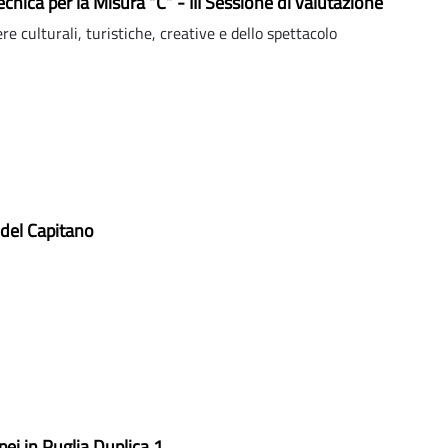
ecnica per la Misura “C” - III Sessione di valutazione
re culturali, turistiche, creative e dello spettacolo
 del Capitano
pei in Puglia Duplica 1