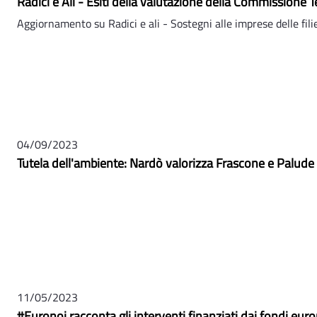
Radici e Ali - Esiti della valutazione della Commissione T
Aggiornamento su Radici e ali - Sostegni alle imprese delle filie
04/09/2023
Tutela dell'ambiente: Nardò valorizza Frascone e Palude
11/05/2023
#Euronoi racconta gli interventi finanziati dai fondi euro