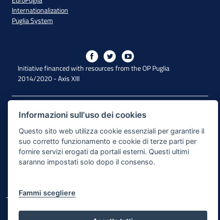
Internationalization
Puglia System
Initiative financed with resources from the OP Puglia
2014/2020 - Axis XIII
Accessibility
Informazioni sull'uso dei cookies
Legal Note
Questo sito web utilizza cookie essenziali per garantire il
suo corretto funzionamento e cookie di terze parti per
Privacy Policy
fornire servizi erogati da portali esterni. Questi ultimi
saranno impostati solo dopo il consenso.
Responsible for the content publishing process
Map of the site
Fammi scegliere
© Regione Puglia