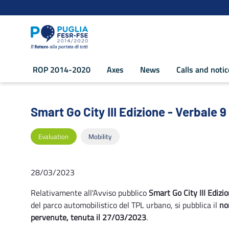
Navigation
Skip to Content
ROP 2014-2020
Axes
News
Calls and noti
Smart Go City III Edizione - Verbale 9
Smart Go City III Edizione - Verbale
Evaluation
Mobility
28/03/2023
Relativamente all'Avviso pubblico
Smart Go City III Edizi
del parco automobilistico del TPL urbano, si pubblica il
no
pervenute, tenuta il 27/03/2023
.