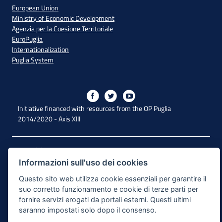
European Union
Ministry of Economic Development
Agenzia per la Coesione Territoriale
EuroPuglia
Internationalization
Puglia System
Initiative financed with resources from the OP Puglia
2014/2020 - Axis XIII
Accessibility
Informazioni sull'uso dei cookies
Legal Note
Questo sito web utilizza cookie essenziali per garantire il
Privacy Policy
suo corretto funzionamento e cookie di terze parti per
fornire servizi erogati da portali esterni. Questi ultimi
Responsible for the content publishing process
saranno impostati solo dopo il consenso.