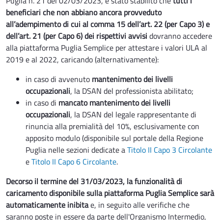
Puglia n. 21 del 02/03/2023, è stato stabilito che
tutti i
beneficiari che non abbiano ancora provveduto
all’adempimento di cui al comma 15 dell’art. 22 (per Capo 3) e
dell’art. 21 (per Capo 6) dei rispettivi avvisi
dovranno accedere
alla piattaforma Puglia Semplice per attestare i valori ULA al
2019 e al 2022, caricando (alternativamente):
in caso di avvenuto
mantenimento dei livelli
occupazionali
, la DSAN del professionista abilitato;
in caso di
mancato mantenimento dei livelli
occupazionali
, la DSAN del legale rappresentante di
rinuncia alla premialità del 10%, esclusivamente con
apposito modulo (disponibile sul portale della Regione
Puglia nelle sezioni dedicate a
Titolo II Capo 3 Circolante
e
Titolo II Capo 6 Circolante
.
Decorso il termine del 31/03/2023, la funzionalità di
caricamento disponibile sulla piattaforma Puglia Semplice sarà
automaticamente inibita
e, in seguito alle verifiche che
saranno poste in essere da parte dell'Organismo Intermedio,